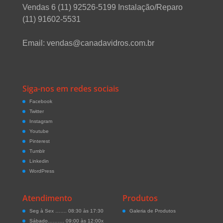
Vendas 6 (11) 92526-5199 Instalação/Reparo
(11) 91602-5531
Email: vendas@canadavidros.com.br
Siga-nos em redes sociais
Facebook
Twitter
Instagram
Youtube
Pinterest
Tumblr
Linkedin
WordPress
Atendimento
Produtos
Seg à Sex ……. 08:30 às 17:30
Galeria de Produtos
Sábado………. 09:00 às 12:00x