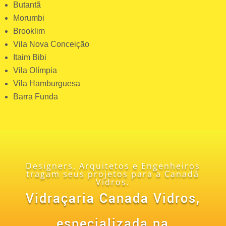
Butantã
Morumbi
Brooklim
Vila Nova Conceição
Itaim Bibi
Vila Olímpia
Vila Hamburguesa
Barra Funda
Designers, Arquitetos e Engenheiros
tragam seus projetos para a Canadá
Vidros.
Vidraçaria Canada Vidros,
especializada na