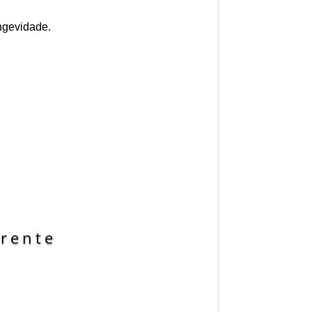
ngevidade.
arente