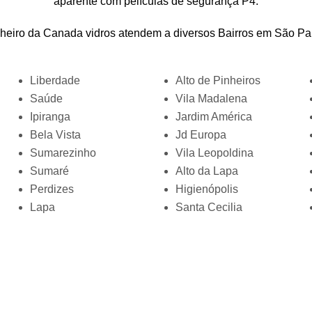
aparente com películas de segurança P4.
heiro da Canada vidros atendem a diversos Bairros em São Pa
Liberdade
Alto de Pinheiros
Saúde
Vila Madalena
Ipiranga
Jardim América
Bela Vista
Jd Europa
Sumarezinho
Vila Leopoldina
Sumaré
Alto da Lapa
Perdizes
Higienópolis
Lapa
Santa Cecilia