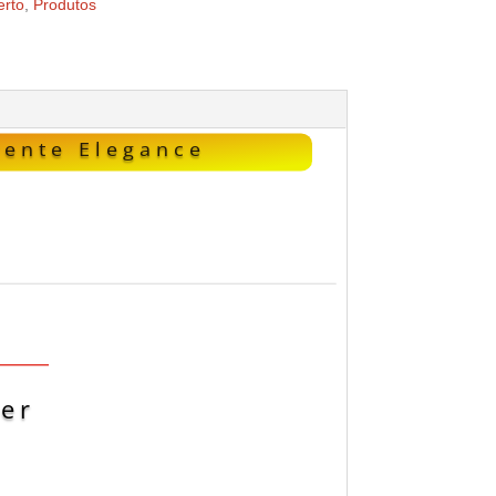
rto
,
Produtos
rente Elegance
rer