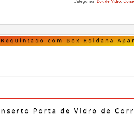
Categorias:
Box de Vidro
,
Conse
 Requintado com Box Roldana Apa
nserto Porta de Vidro de Cor