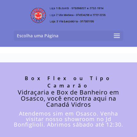
Escolha uma Página
Box Flex ou Tipo
Camarão
Vidraçaria e Box de Banheiro em
Osasco, você encontra aqui na
Canadá Vidros
Atendemos sim em Osasco. Venha
visitar nosso showroom no Jd
Bonfiglioli. Abrimos sábado até 12:30.