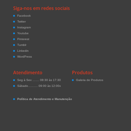
Siga-nos em redes sociais
Facebook
Twitter
Instagram
Youtube
Pinterest
Tumblr
Linkedin
WordPress
Atendimento
Produtos
Seg à Sex ……. 08:30 às 17:30
Galeria de Produtos
Sábado………. 09:00 às 12:00x
Política de Atendimento e Manutenção