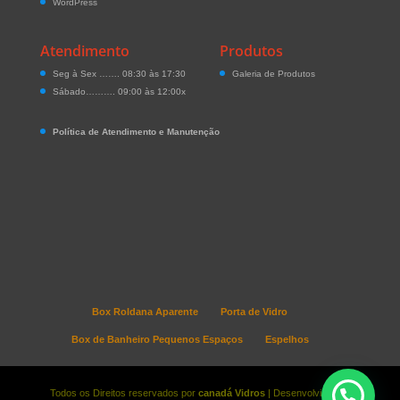
WordPress
Atendimento
Produtos
Seg à Sex ……. 08:30 às 17:30
Galeria de Produtos
Sábado………. 09:00 às 12:00x
Política de Atendimento e Manutenção
Box Roldana Aparente
Porta de Vidro
Box de Banheiro Pequenos Espaços
Espelhos
Todos os Direitos reservados por
canadá Vidros
| Desenvolvido por