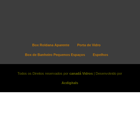
Box Roldana Aparente
Porta de Vidro
Box de Banheiro Pequenos Espaços
Espelhos
Todos os Direitos reservados por
canadá Vidros
| Desenvolvido por
Acdigitals