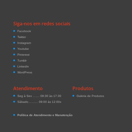
Siga-nos em redes sociais
Facebook
Twitter
Instagram
Youtube
Pinterest
Tumblr
Linkedin
WordPress
Atendimento
Produtos
Seg à Sex ……. 08:30 às 17:30
Galeria de Produtos
Sábado………. 09:00 às 12:00x
Política de Atendimento e Manutenção